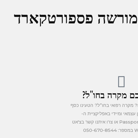
 מורשה פספורטקארד
ם מקרה בחו''ל?
ו? מקרה רפואי בחו”ל? הטעינו כסף
 עצמאי ומיידי באפליקציית ה-
PassportCard Pocket או צרו איתנו קשר בצ'אט
050-