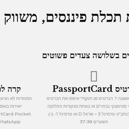
תכלת פיננסים, משווק
סים בשלושה צעדים פשוטים
PassportCard
קרה לכ
שונה ? הכרטיס פג תוקף? איספו את הכרטיס
המזוודות לא הגיע
 סטימצקי נבחרים או באחת מנקודות החלוקה
ישירות באופן
שלנו בנתב"ג: טרמינל 3 – שרוול D או טרמינל 1- בין
השערים 37-38
WhatsApp במספר: 670-8544